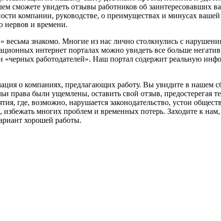
ем сможете увидеть отзывы работников об заинтересовавших ва
льности компании, руководстве, о преимуществах и минусах ваш
ю нервов и времени.
» весьма знакомо. Многие из нас лично столкнулись с нарушения
ационных интернет порталах можно увидеть все больше негати
ми «черных работодателей». Наш портал содержит реальную инф
ация о компаниях, предлагающих работу. Вы увидите в нашем с
 чьи права были ущемлены, оставить свой отзыв, предостерегая
ятия, где, возможно, нарушается законодательство, устои общес
 избежать многих проблем и временных потерь. Заходите к нам,
ариант хорошей работы.