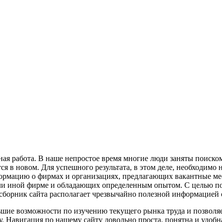
ая работа. В наше непростое время многие люди заняты поиско
я в новом. Для успешного результата, в этом деле, необходимо
ормацию о фирмах и организациях, предлагающих вакантные ме
или иной фирме и обладающих определенным опытом. С целью по
орник сайта располагает чрезвычайно полезной информацией о 
ольшие возможности по изучению текущего рынка труда и позволя
. Навигация по нашему сайту довольно проста, понятна и удобн