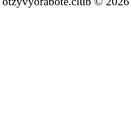
otzyvyorabote.club © 2026