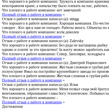
Что хорошего в работе компании:
Тружусь в компании крановщи
неисправном кране, а начальству было плевать на нас, рабочи
Что плохого в работе компании:
нет замечаний
Полный отзыв о работе в компании
»
Отзыв о работе в компании написал (а):
stingg
Что хорошего в работе компании:
Хорошая компания. По-честно
говорит . Кто зря к нам не попадет. Работы много. Объекты по 
Что плохого в работе компании:
всем доволен
Полный отзыв о работе в компании
»
Отзыв о работе в компании написал (а):
Zalevsky
Что хорошего в работе компании:
Без руда не вытащишь рыбку и
однако и платят за это прилично! За вахту можно заработать ка
Что плохого в работе компании:
Север, Заполярье, холодрыга
Полный отзыв о работе в компании
»
Отзыв о работе в компании написал (а):
Дмитрий Наркисович
Что хорошего в работе компании:
Жесткая сложная и грубая раб
полуострове Ямал на постройке крупнейшего завода по произво
Что плохого в работе компании:
Жесткая сложная и грубая рабо
Полный отзыв о работе в компании
»
Отзыв о работе в компании написал (а):
Илья
Что хорошего в работе компании:
Меня позвал сюда мой братух
монтажником, образование слава богу техническое. Побывал на
Что плохого в работе компании:
-
Полный отзыв о работе в компании
»
Достижения