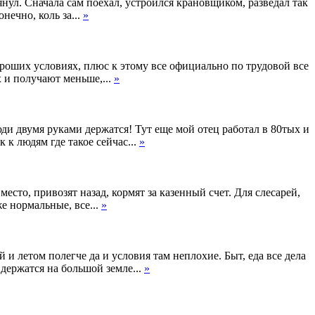
нул. Сначала сам поехал, устроился крановщиком, разведал так
нечно, коль за...
»
ороших условиях, плюс к этому все официально по трудовой все
х и получают меньше,...
»
ди двумя руками держатся! Тут еще мой отец работал в 80тых и
 к людям где такое сейчас...
»
место, привозят назад, кормят за казенный счет. Для слесарей,
е нормальные, все...
»
 и летом полегче да и условия там неплохие. Быт, еда все дела
держатся на большой земле...
»