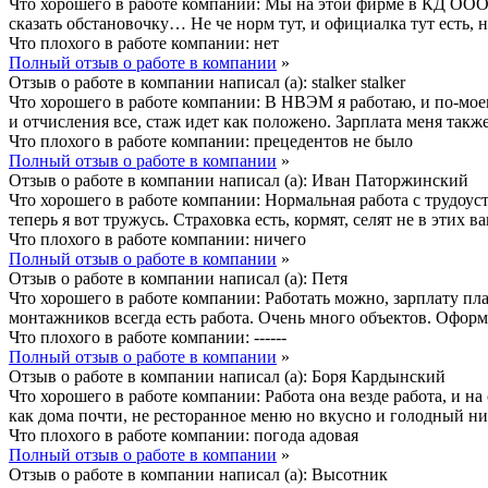
Что хорошего в работе компании:
Мы на этой фирме в КД ООО «
сказать обстановочку… Не че норм тут, и официалка тут есть, на
Что плохого в работе компании:
нет
Полный отзыв о работе в компании
»
Отзыв о работе в компании написал (а):
stalker stalker
Что хорошего в работе компании:
В НВЭМ я работаю, и по-моем
и отчисления все, стаж идет как положено. Зарплата меня такж
Что плохого в работе компании:
прецедентов не было
Полный отзыв о работе в компании
»
Отзыв о работе в компании написал (а):
Иван Паторжинский
Что хорошего в работе компании:
Нормальная работа с трудоус
теперь я вот тружусь. Страховка есть, кормят, селят не в этих
Что плохого в работе компании:
ничего
Полный отзыв о работе в компании
»
Отзыв о работе в компании написал (а):
Петя
Что хорошего в работе компании:
Работать можно, зарплату плат
монтажников всегда есть работа. Очень много объектов. Оформ
Что плохого в работе компании:
------
Полный отзыв о работе в компании
»
Отзыв о работе в компании написал (а):
Боря Кардынский
Что хорошего в работе компании:
Работа она везде работа, и н
как дома почти, не ресторанное меню но вкусно и голодный ни
Что плохого в работе компании:
погода адовая
Полный отзыв о работе в компании
»
Отзыв о работе в компании написал (а):
Высотник