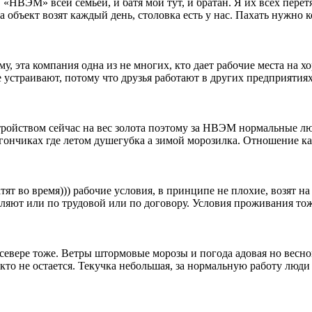
НВЭМ» всей семьей, и батя мой тут, и братан. Я их всех перетя
 объект возят каждый день, столовка есть у нас. Пахать нужно ко
у, эта компания одна из не многих, кто дает рабочие места на х
е устраивают, потому что друзья работают в других предприятия
тройством сейчас на вес золота поэтому за НВЭМ нормальные лю
 вагончиках где летом душегубка а зимой морозилка. Отношение как
ят во время))) рабочие условия, в принципе не плохие, возят на 
ляют или по трудовой или по договору. Условия проживания тож
а севере тоже. Ветры штормовые морозы и погода адовая но весной
кто не остается. Текучка небольшая, за нормальную работу люди 