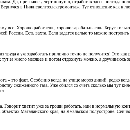
ком. Да, признаюсь, черт попутал, отработав здесь полгода поль
х. Вернулся в Нижневолгоэлектромонтаж. Тут отношение как к лю
му все. Хорошо работаешь, хорошо зарабатываешь. Берут только
всей России. Есть вахта. Если задатся целью то можно построить
з труда а уж заработать прилично точно не получится! Это как р
к тут за много месяцев и потом отдохнуть можно, я доучиваюсь за
ота – это факт. Особенно когда на улице мороз дикий, редко ког
дству сжиженного газа. Уже сбился со счета сколько мы тут кил
та
а. Говорит хватит уже за гроши работать, иди в нормальную ко
 объектах Магаданского края, на Ямальском полуострове. Сейчас