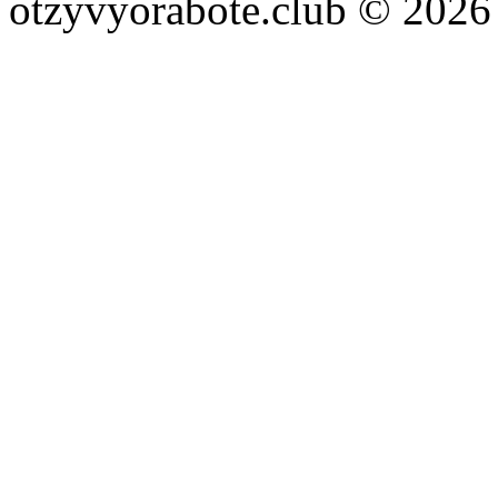
otzyvyorabote.club © 2026