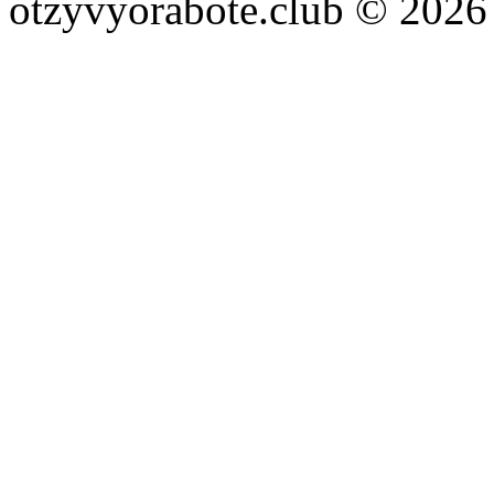
otzyvyorabote.club © 2026