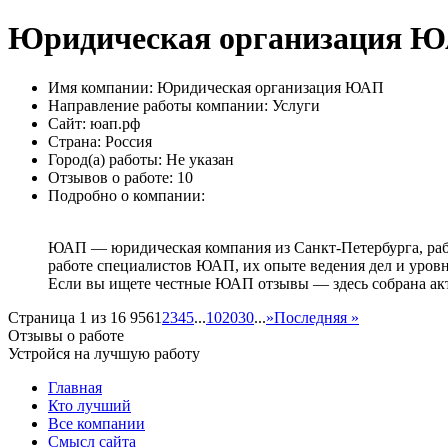
Юридическая организация 
Имя компании:
Юридическая организация ЮАП
Направление работы компании:
Услуги
Сайт:
юап.рф
Страна:
Россия
Город(а) работы:
Не указан
Отзывов о работе:
10
Подробно о компании:
ЮАП — юридическая компания из Санкт-Петербурга, рабо
работе специалистов ЮАП, их опыте ведения дел и уров
Если вы ищете честные ЮАП отзывы — здесь собрана ак
Страница 1 из 16 956
1
2
3
4
5
...
10
20
30
...
»
Последняя »
Отзывы о работе
Устройся на лучшую работу
Главная
Кто лучший
Все компании
Смысл сайта