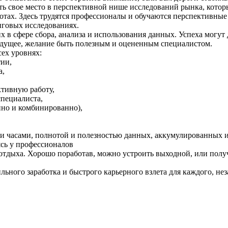
ть свое место в перспективной нише исследований рынка, которы
тах. Здесь трудятся профессионалы и обучаются перспективные
нговых исследованиях.
их в сфере сбора, анализа и использования данных. Успеха могут
будущее, желание быть полезным и оцененным специалистом.
ех уровнях:
тии,
а,
ктивную работу,
пециалиста,
нно и комбинированно),
ми часами, полнотой и полезностью данных, аккумулированных
ясь у профессионалов
отдыха. Хорошо поработав, можно устроить выходной, или получ
ильного заработка и быстрого карьерного взлета для каждого, не