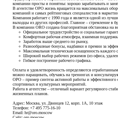
компании просты и понятны: хорошо зарабатывать и заня
В агентстве ОРО жизнь вращается на максимальных оборо
компаний и самых рейтинговых специалистов в маркети
Компания работает с 1990 года и является одной из лучш
выходцы из других профессий. Главное – стремление в 
В компании ORO создана благоприятная обстановка на вс
Официальное трудоустройство и социальные гаран
Комфортная рабочая атмосфера, взаимная поддержк
Заработок выше среднего по рынку,
Разнообразные бонусы, надбавки и премии за эффе
Максимальная техническая оснащенность каждого с
Широкий выбор рабочих режимов (из офиса, удале
Гибкое построение рабочего графика.
Оплата и удовлетворенность определяются отработанны
можно наращивать, обучаясь на тренингах и консультиру
ОРО – пример синтеза активной работы и эффективного 
спортивных и культурных мероприятий.
Работа в агентстве – отличный вариант регулярного стаб
жизненных планов.
Адрес: Москва, ул. Двинцев 12, корп. 1А, 10 этаж
Телефон: +7 495 775-16-10
Email: hr@oro.moscow
Сайт: oro.moscow